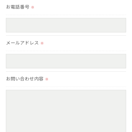
切に安全管理対策を実施します。
お電話番号
※
＜個人情報を与えなかった場合に生じる結果＞
必要な情報を頂けない場合は、それに対応した当社
のサービスをご提供できない場合がございますので
メールアドレス
※
予めご了承ください。
＜個人情報の開示･訂正・削除･利用停止の手続につ
いて＞
お問い合わせ内容
※
当社では、お客様の個人情報の開示･訂正･削除・利
用停止の手続を定めさせて頂いております。
ご本人である事を確認のうえ、対応させて頂きま
す。
個人情報の開示･訂正･削除・利用停止の具体的手続
きにつきましては、お電話でお問合せ下さい。