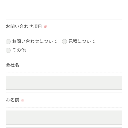
＜個人情報の提供について＞
当社ではお客様の同意を得た場合または法令に定め
られた場合を除き、
お問い合わせ項目
※
取得した個人情報を第三者に提供することはいたし
お問い合わせについて
見積について
ません。
その他
＜個人情報の委託について＞
会社名
当社では、利用目的の達成に必要な範囲において、
個人情報を外部に委託する場合があります。
これらの委託先に対しては個人情報保護契約等の措
置をとり、適切な監督を行います。
お名前
※
＜個人情報の安全管理＞
当社では、個人情報の漏洩等がなされないよう、適