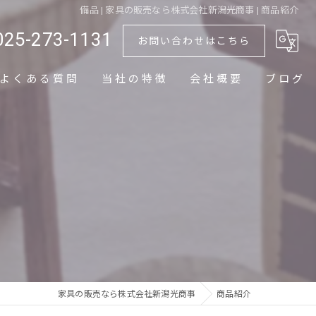
備品 | 家具の販売なら株式会社新潟光商事 | 商品紹介
025-273-1131
お問い合わせはこちら
よくある質問
当社の特徴
会社概要
ブログ
椅子
テーブル
ソファ
ホテル
店舗
家具の販売なら株式会社新潟光商事
商品紹介